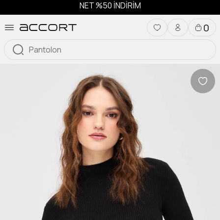
NET %50 İNDİRİM
0