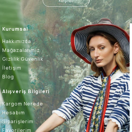
Keşfet
Kurumsal
Hakkımızda
Mağazalarımız
Gizlilik Güvenlik
İletişim
Blog
Alışveriş Bilgileri
Kargom Nerede
Hesabım
Siparişlerim
Favorilerim