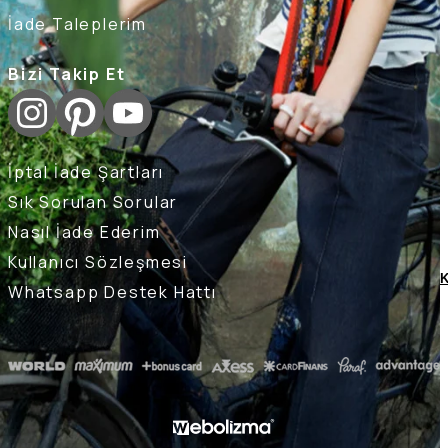
İade Taleplerim
Bizi Takip Et
İptal İade Şartları
Sık Sorulan Sorular
Nasıl İade Ederim
Kullanıcı Sözleşmesi
K
Whatsapp Destek Hattı