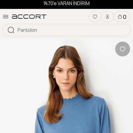
%70'e VARAN İNDİRİM
0