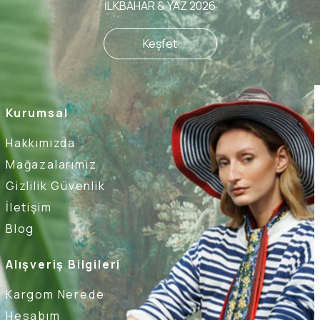
İLKBAHAR & YAZ 2026
Keşfet
Kurumsal
Hakkımızda
Mağazalarımız
Gizlilik Güvenlik
İletişim
Blog
Alışveriş Bilgileri
Kargom Nerede
Hesabım