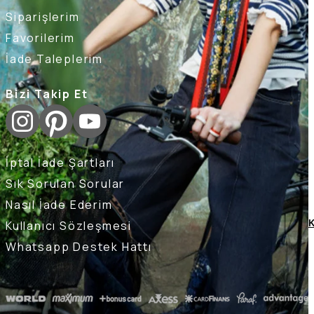
Siparişlerim
Favorilerim
İade Taleplerim
Bizi Takip Et
İptal İade Şartları
Sık Sorulan Sorular
Nasıl İade Ederim
Kullanıcı Sözleşmesi
K
Whatsapp Destek Hattı