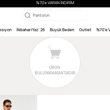
%70'e VARAN İNDİRİM
ksiyon
İlkbahar/Yaz’ 26
Büyük Beden
Outlet
%70'e 