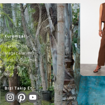
Kurumsal
Hakkımızda
Mağazalarımız
Gizlilik Güvenlik
İletişim
Blog
Bizi Takip Et