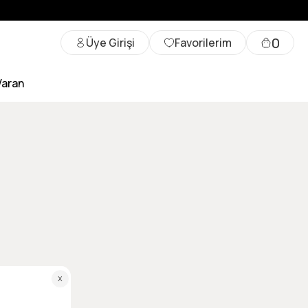
0
Üye Girişi
Favorilerim
Varan