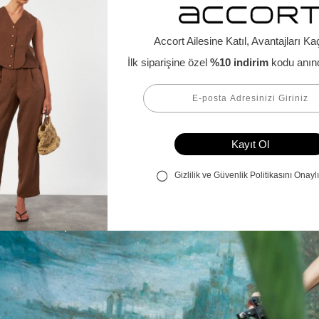
Alışveriş Bilgileri
Kargom Nerede
Hesabım
Siparişlerim
Favorilerim
İade Taleplerim