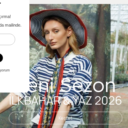
Yeni Sezon
İLKBAHAR & YAZ 2026
Keşfet