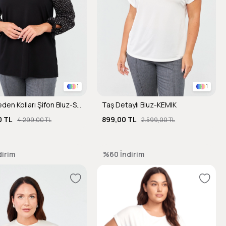
1
1
Büyük Beden Kolları Şifon Bluz-SİYAH
Taş Detaylı Bluz-KEMIK
0 TL
899,00 TL
4.299,00 TL
2.599,00 TL
dirim
%60
İndirim