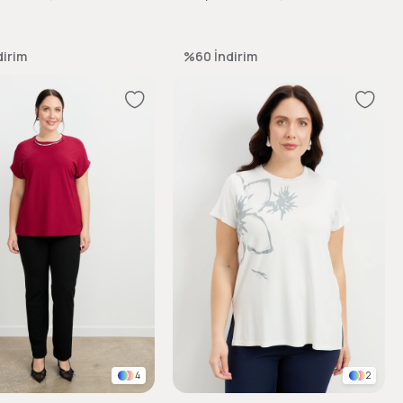
dirim
%60
İndirim
4
2