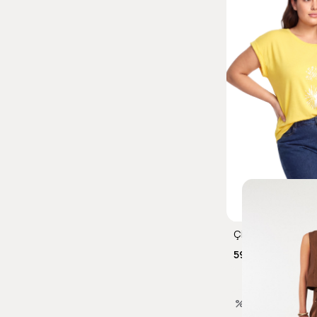
599,00 TL
1.499,
%67
İndirim