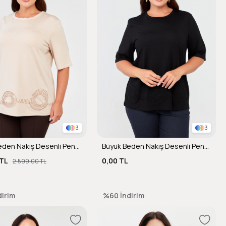
3
3
Büyük Beden Nakış Desenli Penye Bluz-BEJ
Büyük Beden Nakış Desenli Penye Bluz-SİYAH
TL
0,00 TL
2.599,00 TL
dirim
%60
İndirim