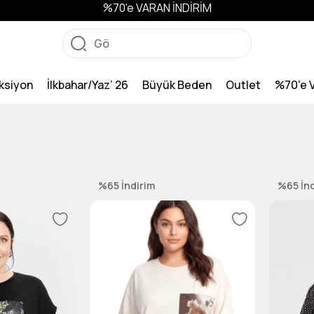
%70'e VARAN İNDİRİM
ksiyon
İlkbahar/Yaz’ 26
Büyük Beden
Outlet
%70'e 
%65
İndirim
%65
İn