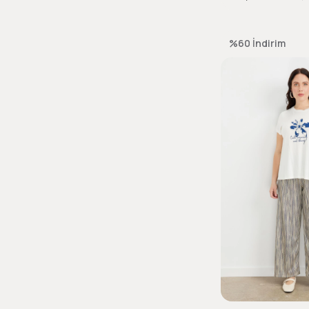
%60
İndirim