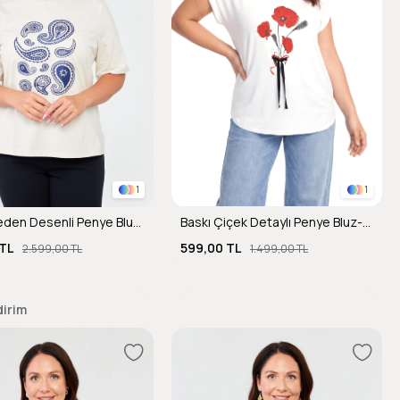
1
1
Büyük Beden Desenli Penye Bluz-TAŞ
Baskı Çiçek Detaylı Penye Bluz-KEMIK
TL
599,00 TL
2.599,00 TL
1.499,00 TL
dirim