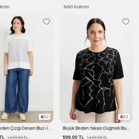
dirim
%60
İndirim
2
2
Büyük Beden Çizgi Desen Bluz-İNDİGO
Büyük Beden Yakası Düğmeli Bluz-SİYAH
TL
599,00 TL
1.499,00 TL
1.499,00 TL