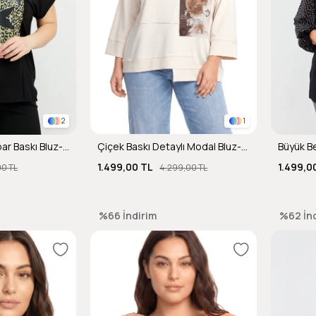
2
1
Büyük Beden Leopar Baskı Bluz-SİYAH
Çiçek Baskı Detaylı Modal Bluz-KREM
1.499,00 TL
1.499,0
00 TL
4.299,00 TL
%66
İndirim
%62
İn