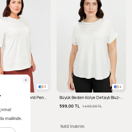
3
4
Büyük Beden Nakış Desenli Penye Bluz-KEMIK
Büyük Beden Kolye Detaylı Bluz-KEMIK
TL
599,00 TL
2.599,00 TL
1.499,00 TL
dirim
%60
İndirim