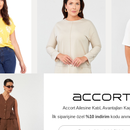
4
1
Çiçek Baskı Desenli Penye Bluz-SARI
Büyük Beden Modal Bluz-TAŞ
1.499,00 TL
999,00 
00 TL
4.999,00 TL
%58
İndirim
%60
İn