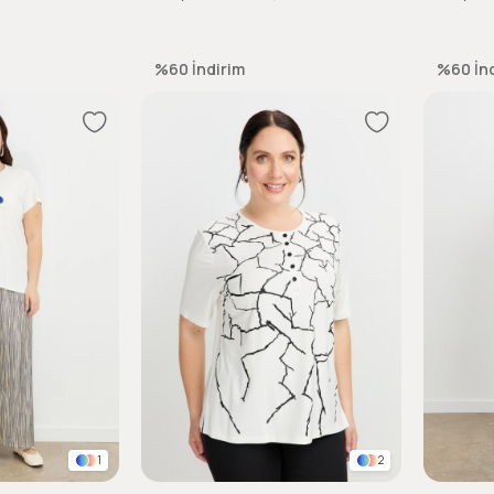
%60
İndirim
%60
İn
1
2