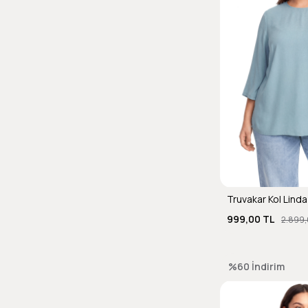
Truvakar Kol Lind
999,00 TL
2.899,
%60
İndirim