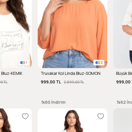
1
2
e Bluz-KEMIK
Truvakar Kol Linda Bluz-SOMON
999,00 TL
999,00 
00 TL
2.899,00 TL
%60
İndirim
%62
İn