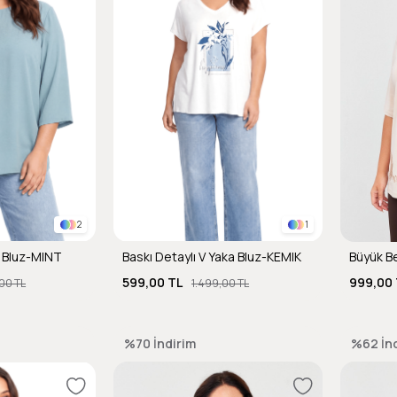
2
1
a Bluz-MINT
Baskı Detaylı V Yaka Bluz-KEMIK
599,00 TL
999,00 
00 TL
1.499,00 TL
%70
İndirim
%62
İn