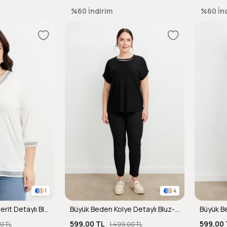
%60
İndirim
%60
İn
1
4
Büyük Beden Tül Şerit Detaylı Bluz-GRİ
Büyük Beden Kolye Detaylı Bluz-SİYAH
599,00 TL
599,00 
00 TL
1.499,00 TL