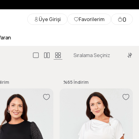
0
Üye Girişi
Favorilerim
Varan
dirim
%65
İndirim