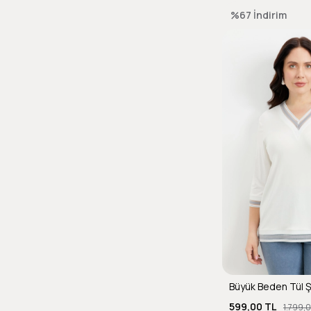
%67
İndirim
599,00 TL
1.799,