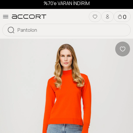
%70'e VARAN İNDİRİM
0