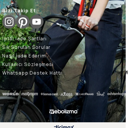
Bizi Takip Et
İptal İade Şartları
Sık Sorulan Sorular
Nasıl İade Ederim
Kullanıcı Sözleşmesi
Whatsapp Destek Hattı
K