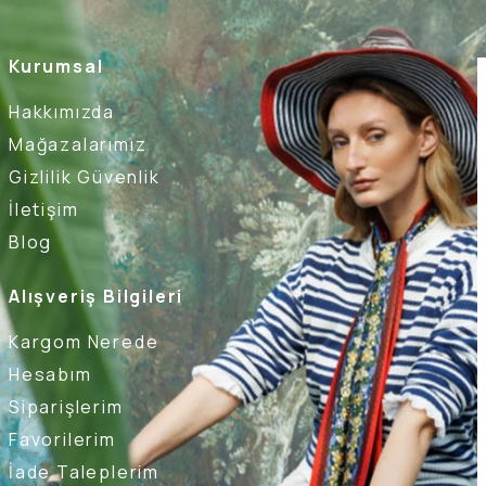
Kurumsal
Hakkımızda
Mağazalarımız
Gizlilik Güvenlik
İletişim
Blog
Alışveriş Bilgileri
Kargom Nerede
Hesabım
Siparişlerim
Favorilerim
İade Taleplerim