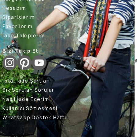
Hesabım
Siparişlerim
Favorilerim
İade Taleplerim
Bizi Takip Et
K
İptal İade Şartları
Sık Sorulan Sorular
Nasıl İade Ederim
Kullanıcı Sözleşmesi
Whatsapp Destek Hattı