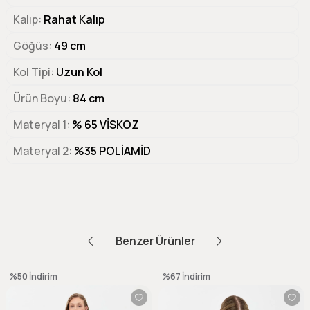
Kalıp
Rahat Kalıp
Göğüs
49 cm
Kol Tipi
Uzun Kol
Ürün Boyu
84 cm
Materyal 1
% 65 VİSKOZ
Materyal 2
%35 POLİAMİD
Benzer Ürünler
%50
İndirim
%67
İndirim