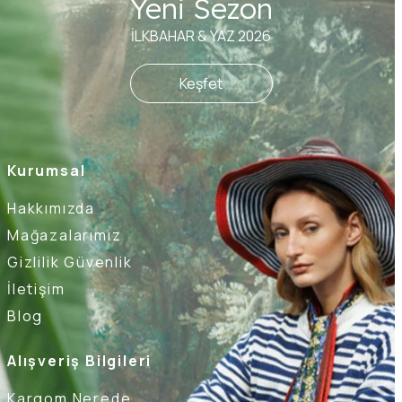
Yeni Sezon
İLKBAHAR & YAZ 2026
Keşfet
Kurumsal
Hakkımızda
Mağazalarımız
Gizlilik Güvenlik
İletişim
Blog
Alışveriş Bilgileri
Kargom Nerede