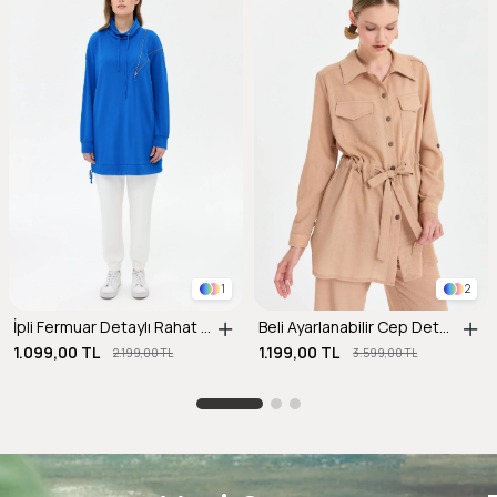
1
2
İpli Fermuar Detaylı Rahat Kalıp Tunik-SAX
Beli Ayarlanabilir Cep Detaylı Keten Tunik-CAMEL
1.099,00 TL
1.199,00 TL
2.199,00 TL
3.599,00 TL