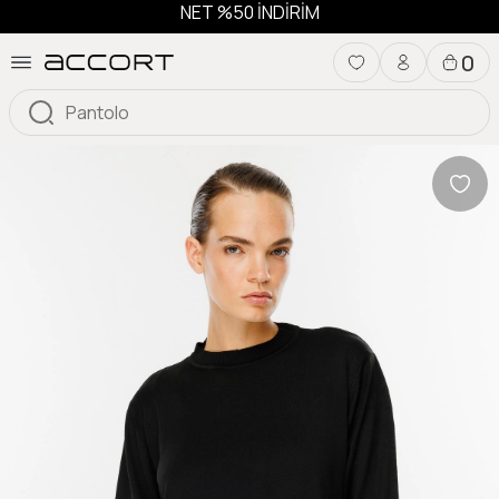
NET %50 İNDİRİM
0