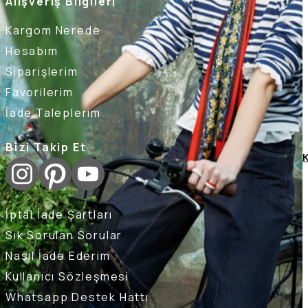
Alışveriş Bilgileri
Kargom Nerede
Hesabım
Siparişlerim
Favorilerim
İade Taleplerim
Bizi Takip Et
K
İptal İade Şartları
Sık Sorulan Sorular
Nasıl İade Ederim
Kullanıcı Sözleşmesi
Whatsapp Destek Hattı