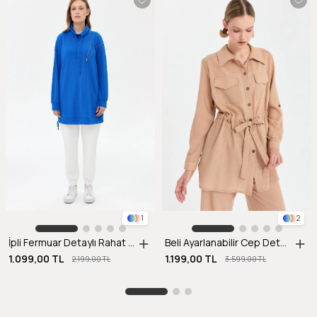
1
2
İpli Fermuar Detaylı Rahat Kalıp Tunik-SAX
Beli Ayarlanabilir Cep Detaylı Keten Tunik-CAMEL
1.099,00 TL
1.199,00 TL
2.199,00 TL
3.599,00 TL