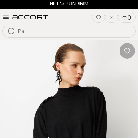
NET %50 İNDİRİM
0