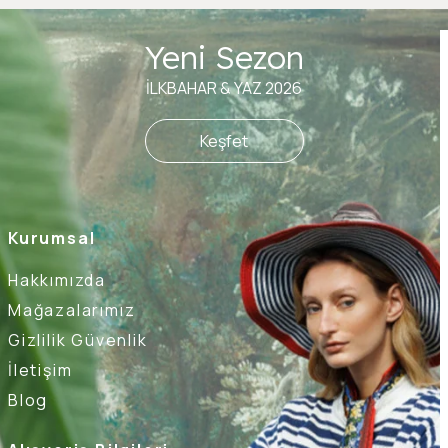
Yeni Sezon
İLKBAHAR & YAZ 2026
Keşfet
Kurumsal
Hakkımızda
Mağazalarımız
Gizlilik Güvenlik
İletişim
Blog