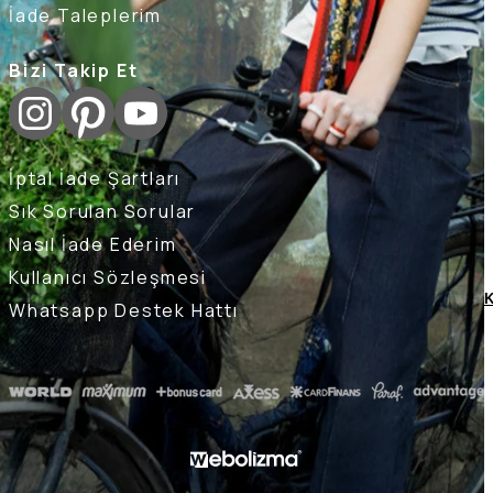
İade Taleplerim
Bizi Takip Et
İptal İade Şartları
Sık Sorulan Sorular
Nasıl İade Ederim
Kullanıcı Sözleşmesi
K
Whatsapp Destek Hattı