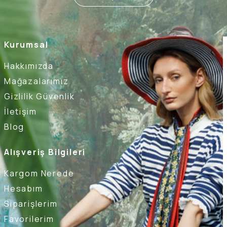
Kurumsal
Hakkımızda
Mağazalarımız
Gizlilik Güvenlik
İletişim
Blog
Alışveriş Bilgileri
Kargom Nerede
Hesabım
Siparişlerim
Favorilerim