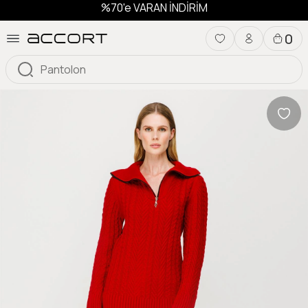
%70'e VARAN İNDİRİM
0