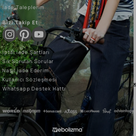
İade Taleplerim
Bizi Takip Et
İptal İade Şartları
Sık Sorulan Sorular
Nasıl İade Ederim
Kullanıcı Sözleşmesi
K
Whatsapp Destek Hattı