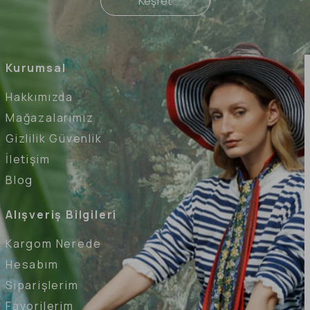
Keşfet
Kurumsal
Hakkımızda
Mağazalarımız
Gizlilik Güvenlik
İletişim
Blog
Alışveriş Bilgileri
Kargom Nerede
Hesabım
Siparişlerim
Favorilerim