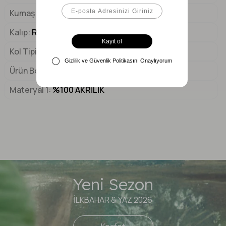
Kumaş Tipi
Triko
Kalıp
Regular
Kol Tipi
Uzun Kol
Ürün Boyu
60 cm
Materyal 1
%100 AKRİLİK
Yeni Sezon
İLKBAHAR & YAZ 2026