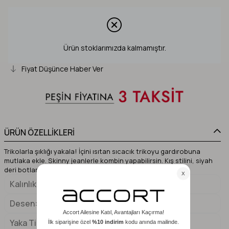
Ürün stoklarımızda kalmamıştır.
Fiyat Düşünce Haber Ver
ÜRÜN ÖZELLİKLERİ
Trikolarla şıklığı yakala! İçini ısıtan sıcacık trikoyu gardırobuna
mutlaka ekle. Skinny jeanlerle kombin yapabilirsin. Kış stilini, siyah
deri botlarla tamamlayabilirsin.
Kalınlık
İnce
Desen
Düz
Yaka Tipi
Balıkçı Yaka