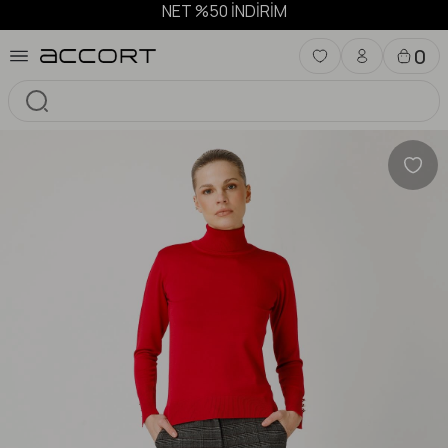
NET %50 İNDİRİM
0