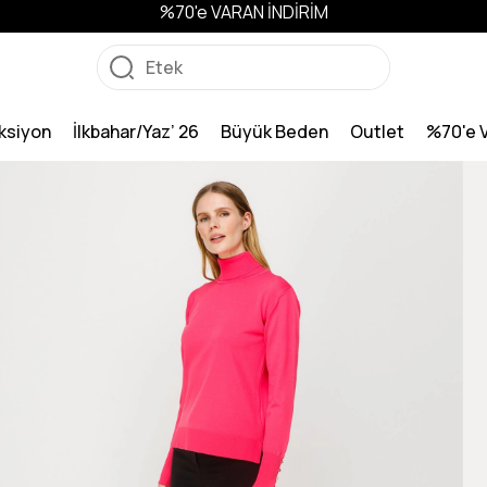
%70'e VARAN İNDİRİM
ksiyon
İlkbahar/Yaz’ 26
Büyük Beden
Outlet
%70'e 