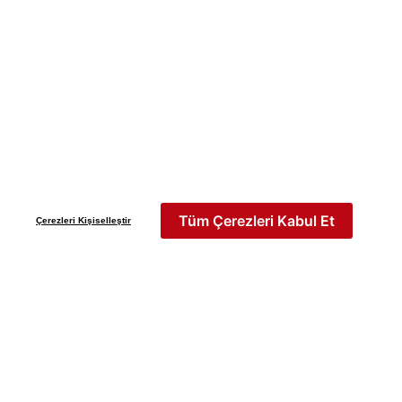
Yeni Sezon
İLKBAHAR & YAZ 2026
Keşfet
Tüm Çerezleri Kabul Et
Çerezleri Kişiselleştir