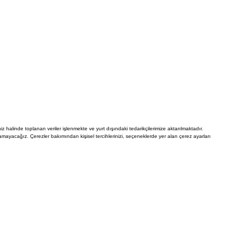
Hesabım
Siparişlerim
Favorilerim
İade Taleplerim
iz halinde toplanan veriler işlenmekte ve yurt dışındaki tedarikçilerimize aktarılmaktadır.
Ederim
Kullanıcı Sözleşmesi
Whatsapp Destek Hattı
mayacağız. Çerezler bakımından kişisel tercihlerinizi, seçeneklerde yer alan çerez ayarları