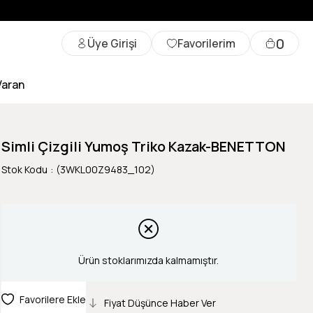
0
Üye Girişi
Favorilerim
Varan
Simli Çizgili Yumoş Triko Kazak-BENETTON
Stok Kodu
(3WKL00Z9483_102)
Ürün stoklarımızda kalmamıştır.
Favorilere Ekle
Fiyat Düşünce Haber Ver