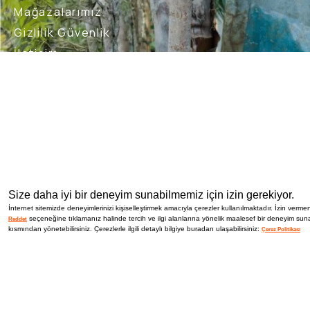
Mağazalarımız
Gizlilik Güvenlik
İletişim
Blog
Bizi Takip Et
İptal İade Şartları
Sık Sorulan Sorular
Nasıl İade 
Size daha iyi bir deneyim sunabilmemiz için izin gerekiyor.
İnternet sitemizde deneyimlerinizi kişiselleştirmek amacıyla çerezler kullanılmaktadır. İzin vermen
seçeneğine tıklamanız halinde tercih ve ilgi alanlarına yönelik maalesef bir deneyim suna
Reddet
kısmından yönetebilirsiniz. Çerezlerle ilgili detaylı bilgiye buradan ulaşabilirsiniz:
Çerez Politikası