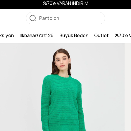
%70'e VARAN İNDİRİM
ksiyon
İlkbahar/Yaz’ 26
Büyük Beden
Outlet
%70'e 