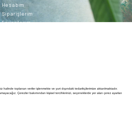
Hesabım
Siparişlerim
Favorilerim
İade Taleplerim
Ederim
Kullanıcı Sözleşmesi
Whatsapp Destek Hattı
iz halinde toplanan veriler işlenmekte ve yurt dışındaki tedarikçilerimize aktarılmaktadır.
mayacağız. Çerezler bakımından kişisel tercihlerinizi, seçeneklerde yer alan çerez ayarları