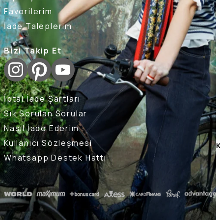
Favorilerim
İade Taleplerim
Bizi Takip Et
İptal İade Şartları
Sık Sorulan Sorular
Nasıl İade Ederim
Kullanıcı Sözleşmesi
K
Whatsapp Destek Hattı