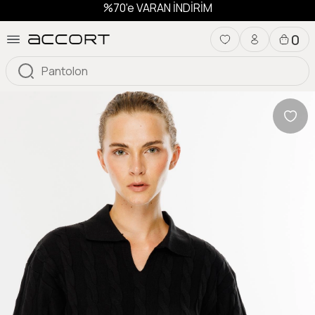
%70'e VARAN İNDİRİM
0