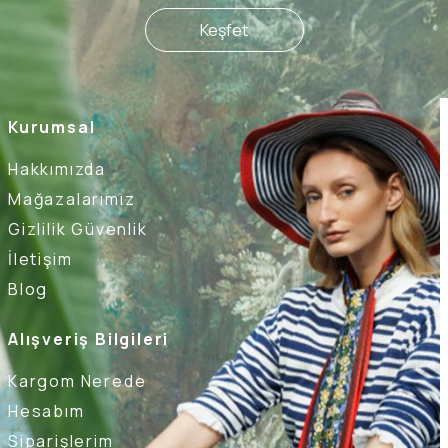
Keşfet
Kurumsal
Hakkımızda
Mağazalarımız
Gizlilik Güvenlik
İletişim
Blog
Alışveriş Bilgileri
Kargom Nerede
Hesabım
Siparişlerim