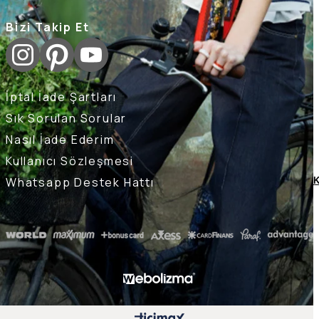
Bizi Takip Et
İptal İade Şartları
Sık Sorulan Sorular
Nasıl İade Ederim
Kullanıcı Sözleşmesi
Whatsapp Destek Hattı
K