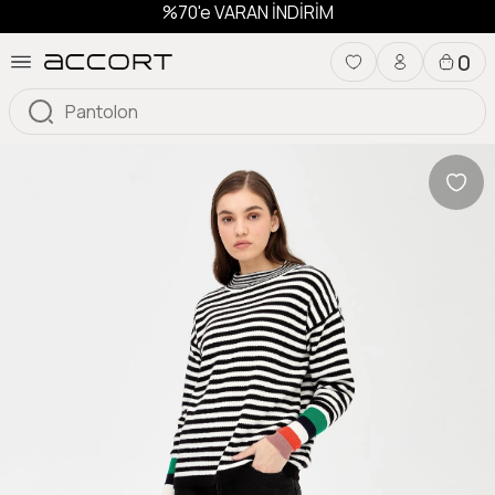
%70'e VARAN İNDİRİM
0