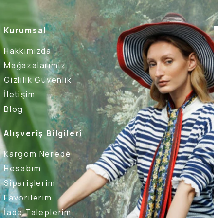
Kurumsal
Hakkımızda
Mağazalarımız
Gizlilik Güvenlik
İletişim
Blog
Alışveriş Bilgileri
Kargom Nerede
Hesabım
Siparişlerim
Favorilerim
İade Taleplerim