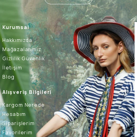
Kurumsal
Hakkımızda
Mağazalarımız
Gizlilik Güvenlik
İletişim
Blog
Alışveriş Bilgileri
Kargom Nerede
Hesabım
Siparişlerim
Favorilerim