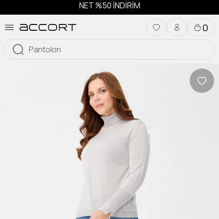
NET %50 İNDİRİM
0