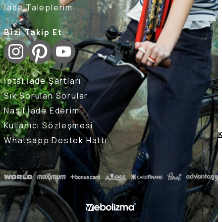
İade Taleplerim
Bizi Takip Et
İptal İade Şartları
Sık Sorulan Sorular
Nasıl İade Ederim
Kullanıcı Sözleşmesi
K
Whatsapp Destek Hattı