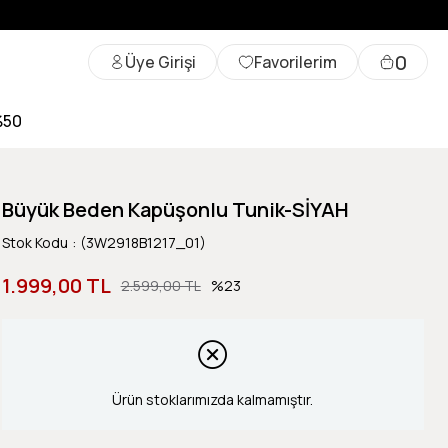
0
Üye Girişi
Favorilerim
%50
Büyük Beden Kapüşonlu Tunik-SİYAH
Stok Kodu
(3W2918B1217_01)
1.999,00 TL
2.599,00 TL
23
Ürün stoklarımızda kalmamıştır.