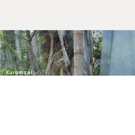
Kurumsal
Hakkımızda
Mağazalarımız
Gizlilik Güvenlik
İletişim
Blog