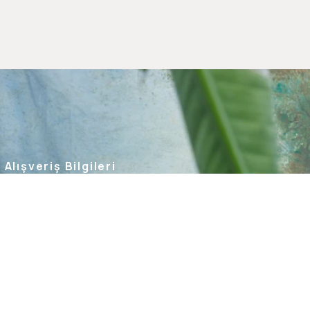
Alışveriş Bilgileri
Kargom Nerede
Hesabım
Siparişlerim
Favorilerim
İade Taleplerim