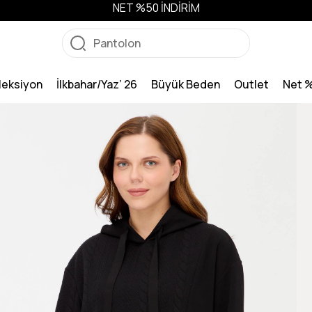
NET %50 İNDİRİM
leksiyon
İlkbahar/Yaz’ 26
Büyük Beden
Outlet
Net 