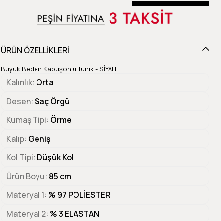
Beden Tablosu
ÜRÜN ÖZELLİKLERİ
Büyük Beden Kapüşonlu Tunik - SİYAH
Kalınlık
Orta
Desen
Saç Örgü
Kumaş Tipi
Örme
Kalıp
Geniş
Kol Tipi
Düşük Kol
Ürün Boyu
85 cm
Materyal 1
% 97 POLİESTER
Materyal 2
% 3 ELASTAN