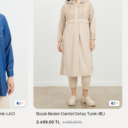
1
1
nik-LACI
Büyük Beden Dantel Detay Tunik-BEJ
2.499,00 TL
4.999,00 TL