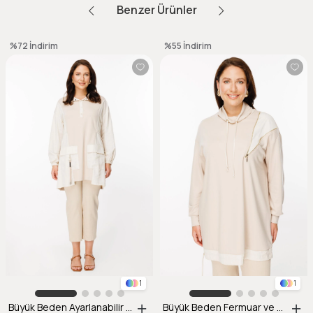
Benzer Ürünler
%72
İndirim
%55
İndirim
1
1
Büyük Beden Ayarlanabilir İp Detaylı Spor Tunik-BEJ
Büyük Beden Fermuar ve Ayarlanabilir İp Detaylı Tunik-BEJ