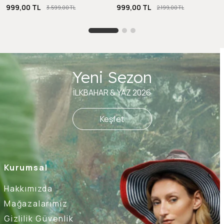
999,00 TL
999,00 TL
3.599,00 TL
2.199,00 TL
Yeni Sezon
İLKBAHAR & YAZ 2026
Keşfet
Kurumsal
Hakkımızda
Mağazalarımız
Gizlilik Güvenlik