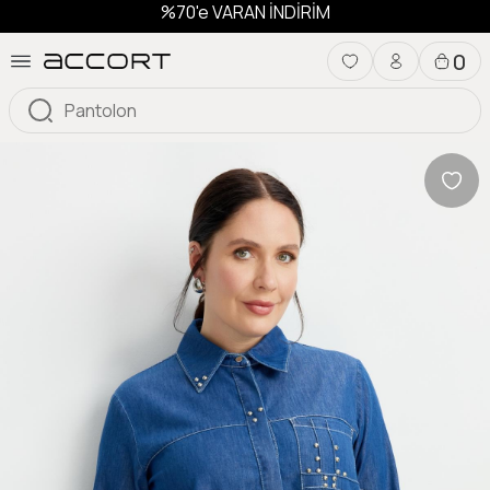
%70'e VARAN İNDİRİM
0