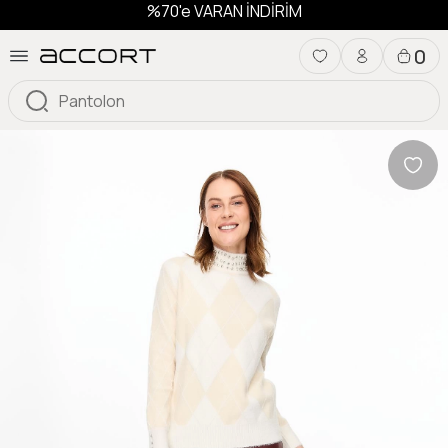
%70'e VARAN İNDİRİM
0