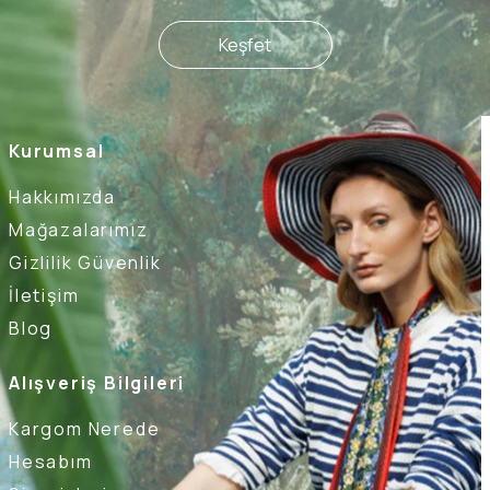
Keşfet
Kurumsal
Hakkımızda
Mağazalarımız
Gizlilik Güvenlik
İletişim
Blog
Alışveriş Bilgileri
Kargom Nerede
Hesabım