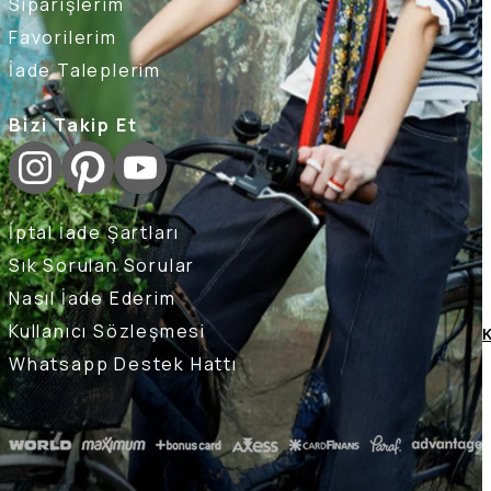
Siparişlerim
Favorilerim
İade Taleplerim
Bizi Takip Et
İptal İade Şartları
Sık Sorulan Sorular
Nasıl İade Ederim
Kullanıcı Sözleşmesi
K
Whatsapp Destek Hattı