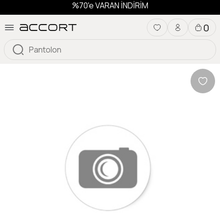
%70'e VARAN İNDİRİM
0