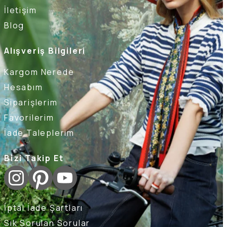
İletişim
Blog
Alışveriş Bilgileri
Kargom Nerede
Hesabım
Siparişlerim
Favorilerim
İade Taleplerim
Bizi Takip Et
İptal İade Şartları
Sık Sorulan Sorular