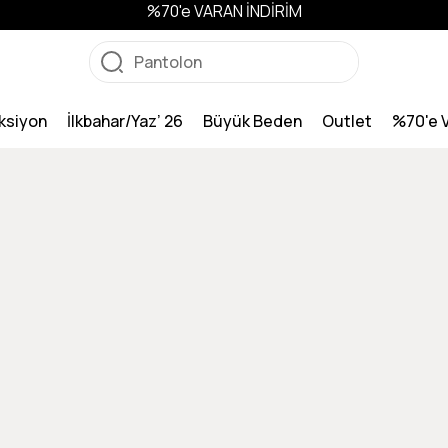
%70'e VARAN İNDİRİM
ksiyon
İlkbahar/Yaz’ 26
Büyük Beden
Outlet
%70'e 