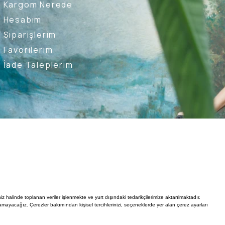
Kargom Nerede
Hesabım
Siparişlerim
Favorilerim
İade Taleplerim
Ederim
Kullanıcı Sözleşmesi
Whatsapp Destek Hattı
iz halinde toplanan veriler işlenmekte ve yurt dışındaki tedarikçilerimize aktarılmaktadır.
mayacağız. Çerezler bakımından kişisel tercihlerinizi, seçeneklerde yer alan çerez ayarları