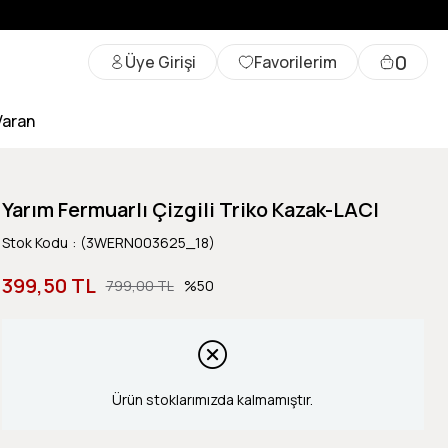
0
Üye Girişi
Favorilerim
Varan
Yarım Fermuarlı Çizgili Triko Kazak-LACI
Stok Kodu
(3WERN003625_18)
399,50 TL
799,00 TL
50
Ürün stoklarımızda kalmamıştır.