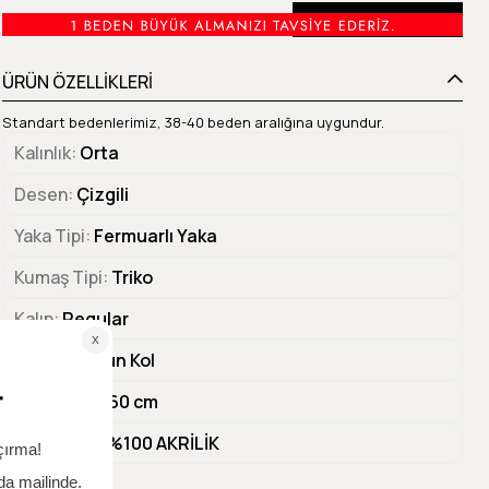
Beden Tablosu
ÜRÜN ÖZELLİKLERİ
Standart bedenlerimiz, 38-40 beden aralığına uygundur.
Kalınlık
Orta
Desen
Çizgili
Yaka Tipi
Fermuarlı Yaka
Kumaş Tipi
Triko
Kalıp
Regular
Kol Tipi
Uzun Kol
Ürün Boyu
60 cm
Materyal 1
%100 AKRİLİK