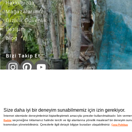
Hakkımızda
Mağazalarımız
Gizlilik Güvenlik
İletişim
Blog
Bizi Takip Et
İptal İade Şartları
Sık Sorulan Sorular
Nasıl İade 
Size daha iyi bir deneyim sunabilmemiz için izin gerekiyor.
İnternet sitemizde deneyimlerinizi kişiselleştirmek amacıyla çerezler kullanılmaktadır. İzin vermen
seçeneğine tıklamanız halinde tercih ve ilgi alanlarına yönelik maalesef bir deneyim suna
Reddet
kısmından yönetebilirsiniz. Çerezlerle ilgili detaylı bilgiye buradan ulaşabilirsiniz:
Çerez Politikası