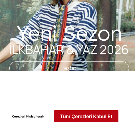
Yeni Sezon
İLKBAHAR & YAZ 2026
Keşfet
Tüm Çerezleri Kabul Et
Çerezleri Kişiselleştir