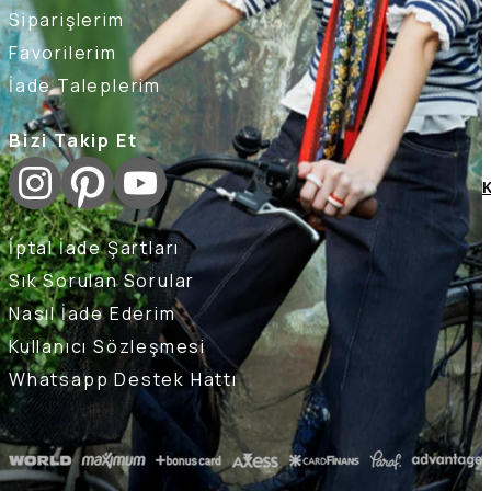
Siparişlerim
Favorilerim
İade Taleplerim
Bizi Takip Et
K
İptal İade Şartları
Sık Sorulan Sorular
Nasıl İade Ederim
Kullanıcı Sözleşmesi
Whatsapp Destek Hattı