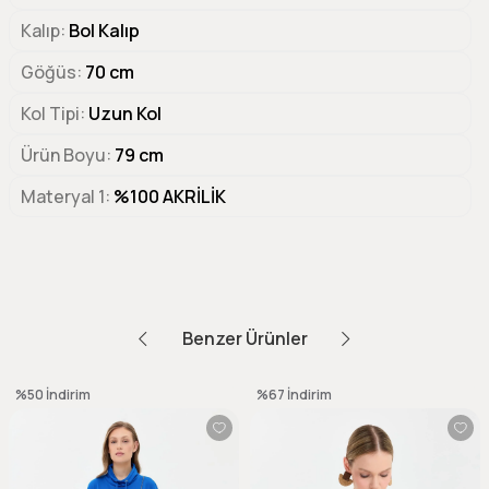
Kalıp
Bol Kalıp
Göğüs
70 cm
Kol Tipi
Uzun Kol
Ürün Boyu
79 cm
Materyal 1
%100 AKRİLİK
Benzer Ürünler
%50
İndirim
%67
İndirim