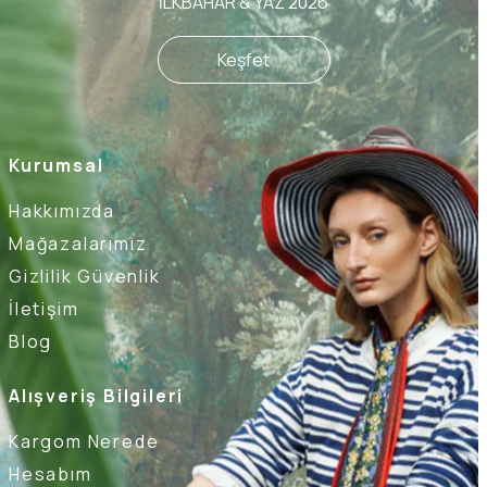
İLKBAHAR & YAZ 2026
Keşfet
Kurumsal
Hakkımızda
Mağazalarımız
Gizlilik Güvenlik
İletişim
Blog
Alışveriş Bilgileri
Kargom Nerede
Hesabım