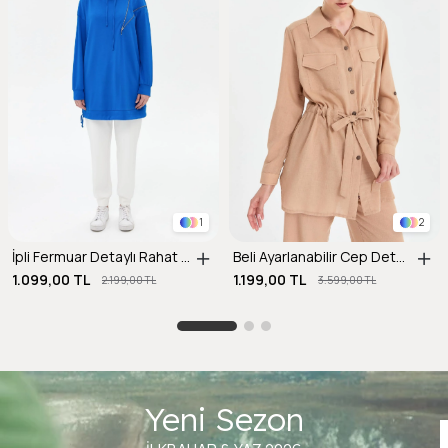
1
2
İpli Fermuar Detaylı Rahat Kalıp Tunik-SAX
Beli Ayarlanabilir Cep Detaylı Keten Tunik-CAMEL
1.099,00 TL
1.199,00 TL
2.199,00 TL
3.599,00 TL
Yeni Sezon