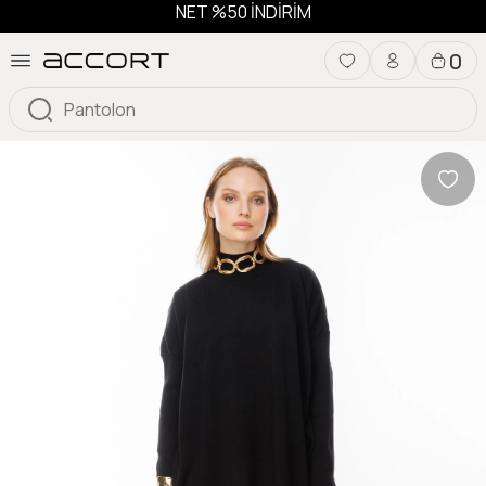
NET %50 İNDİRİM
0