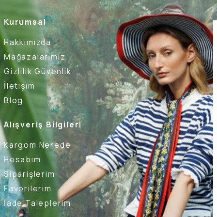
Kurumsal
Hakkımızda
Mağazalarımız
Gizlilik Güvenlik
İletişim
Blog
Alışveriş Bilgileri
Kargom Nerede
Hesabım
Siparişlerim
Favorilerim
İade Taleplerim