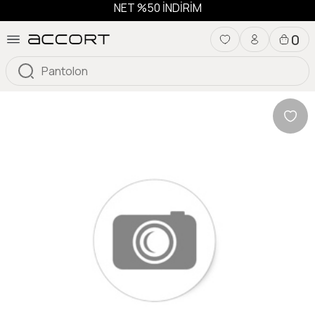
NET %50 İNDİRİM
0