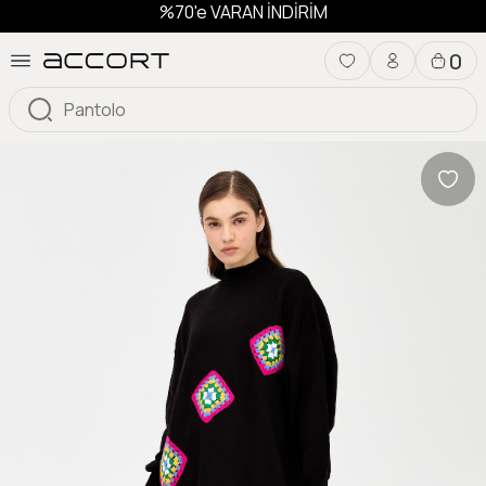
%70'e VARAN İNDİRİM
0