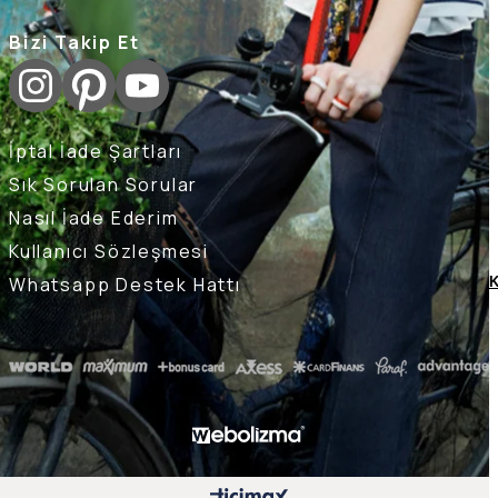
Bizi Takip Et
İptal İade Şartları
Sık Sorulan Sorular
Nasıl İade Ederim
Kullanıcı Sözleşmesi
Whatsapp Destek Hattı
K