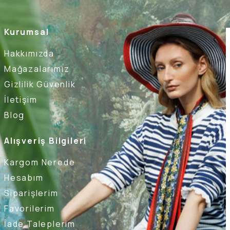
Kurumsal
Hakkımızda
Mağazalarımız
Gizlilik Güvenlik
İletişim
Blog
Alışveriş Bilgileri
Kargom Nerede
Hesabım
Siparişlerim
Favorilerim
İade Taleplerim