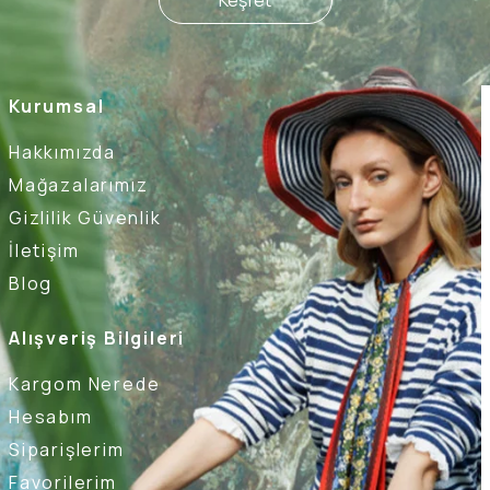
Keşfet
Kurumsal
Hakkımızda
Mağazalarımız
Gizlilik Güvenlik
İletişim
Blog
Alışveriş Bilgileri
Kargom Nerede
Hesabım
Siparişlerim
Favorilerim