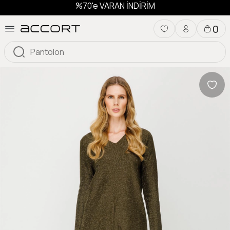
%70'e VARAN İNDİRİM
0