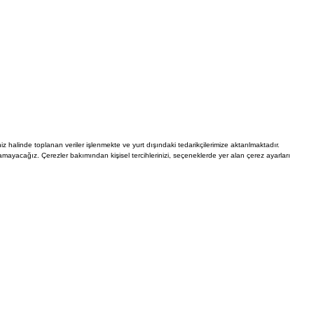
Siparişlerim
Favorilerim
İade Taleplerim
iz halinde toplanan veriler işlenmekte ve yurt dışındaki tedarikçilerimize aktarılmaktadır.
mayacağız. Çerezler bakımından kişisel tercihlerinizi, seçeneklerde yer alan çerez ayarları
Ederim
Kullanıcı Sözleşmesi
Whatsapp Destek Hattı