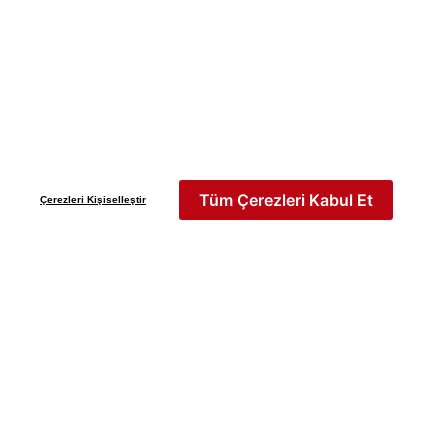
Yeni Sezon
İLKBAHAR & YAZ 2026
Keşfet
Tüm Çerezleri Kabul Et
Çerezleri Kişiselleştir