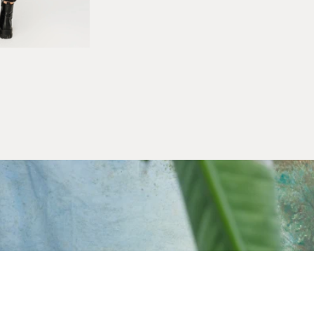
Alışveriş Bilgileri
Kargom Nerede
Hesabım