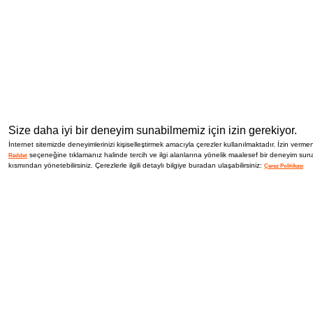
Gizlilik Güvenlik
İletişim
Blog
Bizi Takip Et
Size daha iyi bir deneyim sunabilmemiz için izin gerekiyor.
İnternet sitemizde deneyimlerinizi kişiselleştirmek amacıyla çerezler kullanılmaktadır. İzin vermen
seçeneğine tıklamanız halinde tercih ve ilgi alanlarına yönelik maalesef bir deneyim suna
Reddet
kısmından yönetebilirsiniz. Çerezlerle ilgili detaylı bilgiye buradan ulaşabilirsiniz:
Çerez Politikası
İptal İade Şartları
Sık Sorulan Sorular
Nasıl İade 