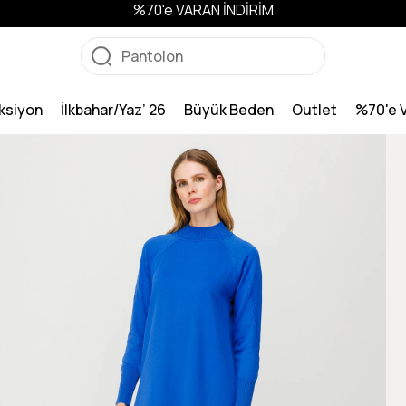
%70'e VARAN İNDİRİM
ksiyon
İlkbahar/Yaz’ 26
Büyük Beden
Outlet
%70'e 