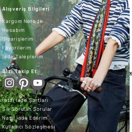
Alışveriş Bilgileri
Kargom Nerede
Hesabım
Siparişlerim
Favorilerim
İade Taleplerim
Bizi Takip Et
K
İptal İade Şartları
Sık Sorulan Sorular
Nasıl İade Ederim
Kullanıcı Sözleşmesi