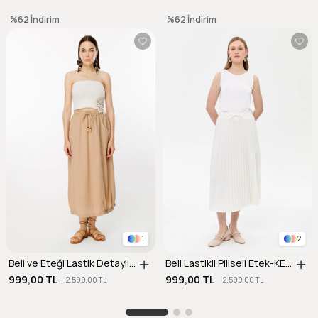
%62
İndirim
%62
İndirim
1
2
Beli ve Eteği Lastik Detaylı Keten Etek-CAMEL
Beli Lastikli Piliseli Etek-KEMIK
999,00 TL
999,00 TL
2.599,00 TL
2.599,00 TL