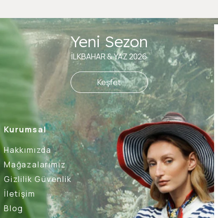
Yeni Sezon
İLKBAHAR & YAZ 2026
Keşfet
Kurumsal
Hakkımızda
Mağazalarımız
Gizlilik Güvenlik
İletişim
Blog