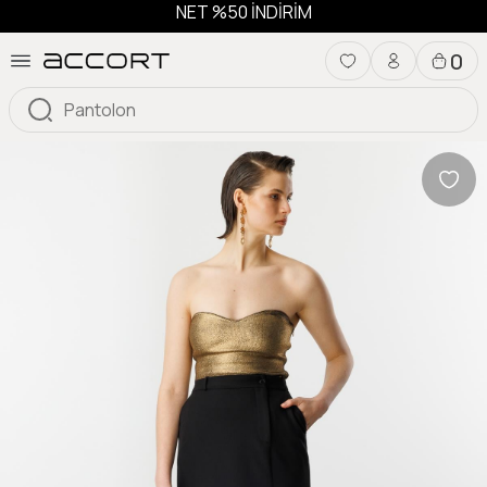
NET %50 İNDİRİM
0