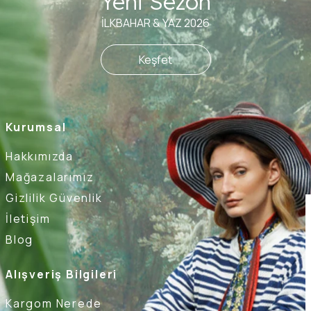
Yeni Sezon
İLKBAHAR & YAZ 2026
Keşfet
Kurumsal
Hakkımızda
Mağazalarımız
Gizlilik Güvenlik
İletişim
Blog
Alışveriş Bilgileri
Kargom Nerede