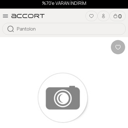
%70'e VARAN İNDİRİM
0