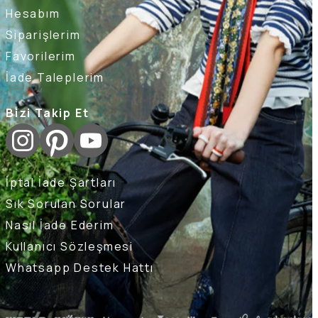
Hesabım
Siparişlerim
Favorilerim
İade Taleplerim
Bizi Takip Et
İptal İade Şartları
Sık Sorulan Sorular
Nasıl İade Ederim
Kullanıcı Sözleşmesi
Whatsapp Destek Hattı