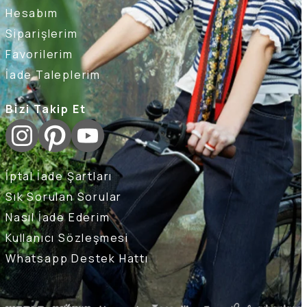
Hesabım
Siparişlerim
Favorilerim
İade Taleplerim
Bizi Takip Et
İptal İade Şartları
Sık Sorulan Sorular
Nasıl İade Ederim
Kullanıcı Sözleşmesi
Whatsapp Destek Hattı