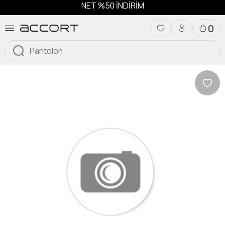
NET %50 İNDİRİM
0