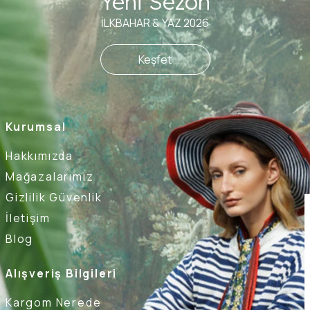
Yeni Sezon
İLKBAHAR & YAZ 2026
Keşfet
Kurumsal
Hakkımızda
Mağazalarımız
Gizlilik Güvenlik
İletişim
Blog
Alışveriş Bilgileri
Kargom Nerede