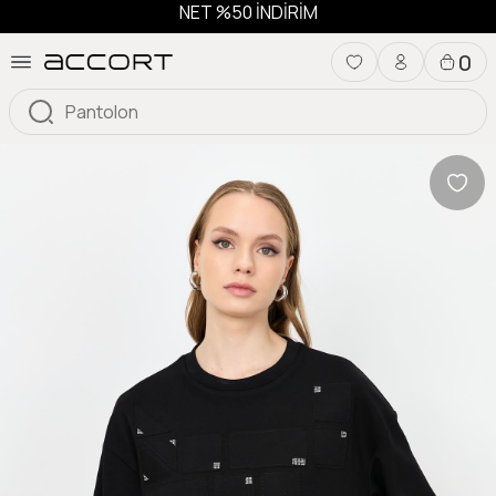
NET %50 İNDİRİM
0