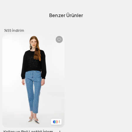
Benzer Ürünler
%55
İndirim
1
Kolları ve Beli Lastikli İşleme Detaylı Bluz-SİYAH