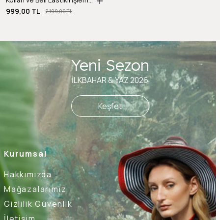
999,00 TL
2.199,00 TL
Yeni Sezon
İLKBAHAR & YAZ 2026
Keşfet
Kurumsal
Hakkımızda
Mağazalarımız
Gizlilik Güvenlik
İletişim