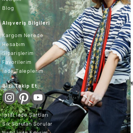
Blog
Alışveriş Bilgileri
Kargom Nerede
Hesabım
Siparişlerim
Favorilerim
İade Taleplerim
K
Bizi Takip Et
İptal İade Şartları
Sık Sorulan Sorular
Nasıl İade Ederim