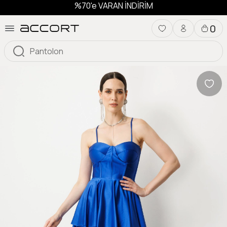
%70'e VARAN İNDİRİM
0