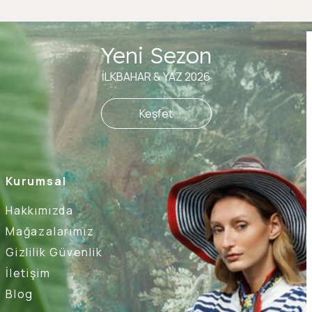
Yeni Sezon
İLKBAHAR & YAZ 2026
Keşfet
Kurumsal
Hakkımızda
Mağazalarımız
Gizlilik Güvenlik
İletişim
Blog