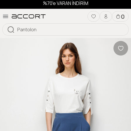
%70'e VARAN İNDİRİM
0