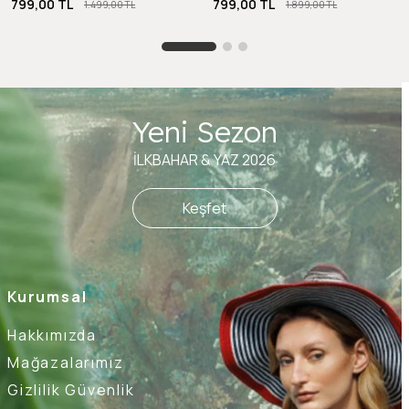
799,00 TL
799,00 TL
1.499,00 TL
1.899,00 TL
Yeni Sezon
İLKBAHAR & YAZ 2026
Keşfet
Kurumsal
Hakkımızda
Mağazalarımız
Gizlilik Güvenlik