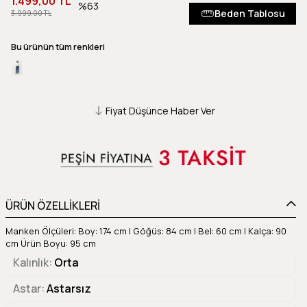
1.499,00 TL
63
Beden Tablosu
3.999,00 TL
Bu ürünün tüm renkleri
Fiyat Düşünce Haber Ver
ÜRÜN ÖZELLİKLERİ
Manken Ölçüleri: Boy: 174 cm | Göğüs: 84 cm | Bel: 60 cm | Kalça: 90
cm Ürün Boyu: 95 cm
Kalınlık
Orta
Astar
Astarsız