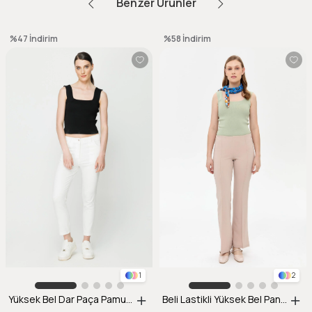
Benzer Ürünler
%47
İndirim
%58
İndirim
1
2
Yüksek Bel Dar Paça Pamuklu Pantolon-EKRU
Beli Lastikli Yüksek Bel Pantolon-BEJ