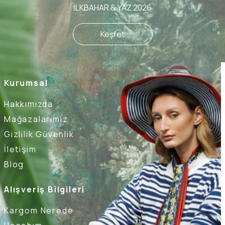
İLKBAHAR & YAZ 2026
Keşfet
Kurumsal
Hakkımızda
Mağazalarımız
Gizlilik Güvenlik
İletişim
Blog
Alışveriş Bilgileri
Kargom Nerede