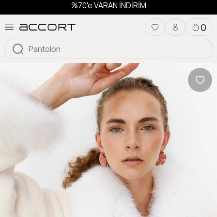
%70'e VARAN İNDİRİM
0