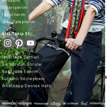
Hesabım
Siparişlerim
Favorilerim
İade Taleplerim
Bizi Takip Et
İptal İade Şartları
Sık Sorulan Sorular
Nasıl İade Ederim
K
Kullanıcı Sözleşmesi
Whatsapp Destek Hattı