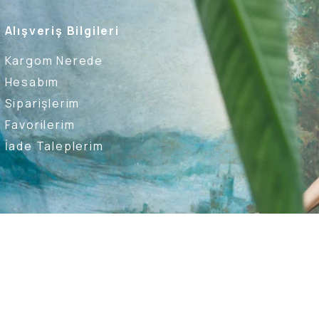
Alışveriş Bilgileri
Kargom Nerede
Hesabım
Siparişlerim
Favorilerim
İade Taleplerim
Ederim
Kullanıcı Sözleşmesi
Whatsapp Destek Hattı