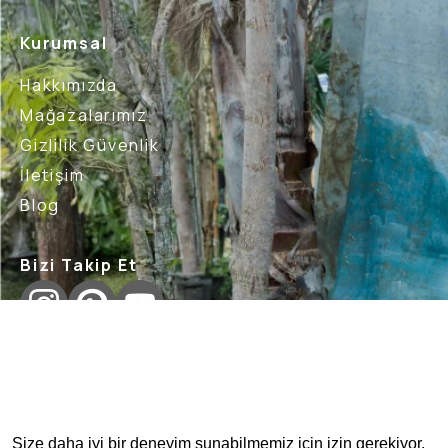
Kurumsal
Hakkımızda
Mağazalarımız
Gizlilik Güvenlik
İletişim
Blog
Bizi Takip Et
İptal İade Şartları
Sık Sorulan Sorular
Nasıl İade 
Size daha iyi bir deneyim sunabilmemiz için izin gerekiyor.