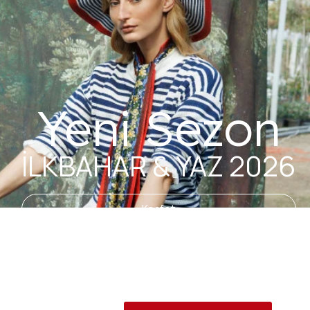
Yeni Sezon
İLKBAHAR & YAZ 2026
Keşfet