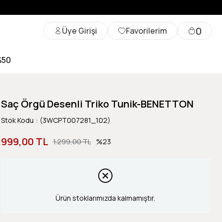
0
Üye Girişi
Favorilerim
%50
Saç Örgü Desenli Triko Tunik-BENETTON
Stok Kodu
(3WCPT007281_102)
999,00 TL
1.299,00 TL
23
Ürün stoklarımızda kalmamıştır.