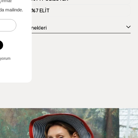
Materyal 3
%7 ELİT
Ödeme Seçenekleri