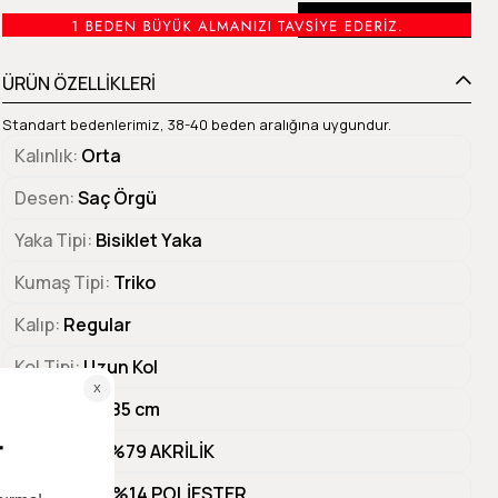
Beden Tablosu
ÜRÜN ÖZELLİKLERİ
Standart bedenlerimiz, 38-40 beden aralığına uygundur.
Kalınlık
Orta
Desen
Saç Örgü
Yaka Tipi
Bisiklet Yaka
Kumaş Tipi
Triko
Kalıp
Regular
Kol Tipi
Uzun Kol
Ürün Boyu
85 cm
Materyal 1
%79 AKRİLİK
Materyal 2
%14 POLİESTER