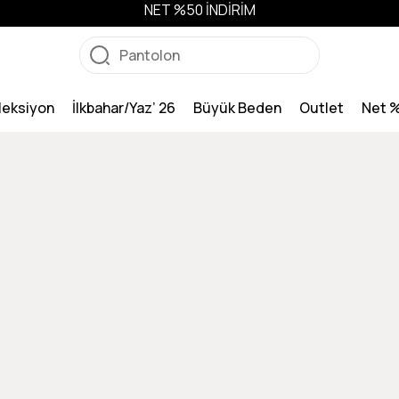
NET %50 İNDİRİM
leksiyon
İlkbahar/Yaz’ 26
Büyük Beden
Outlet
Net 