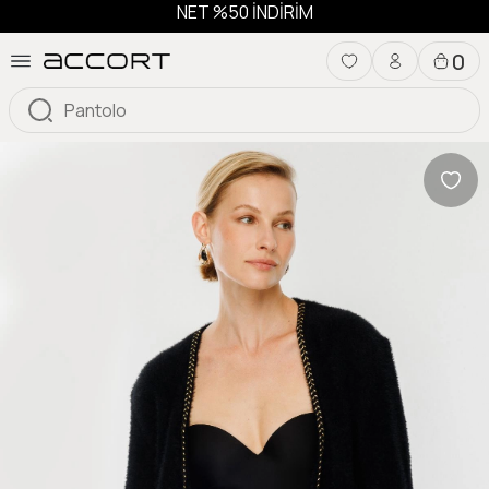
NET %50 İNDİRİM
0