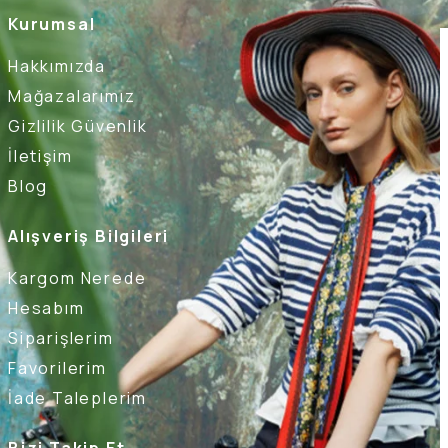
Kurumsal
Hakkımızda
Mağazalarımız
Gizlilik Güvenlik
İletişim
Blog
Alışveriş Bilgileri
Kargom Nerede
Hesabım
Siparişlerim
Favorilerim
İade Taleplerim
Bizi Takip Et