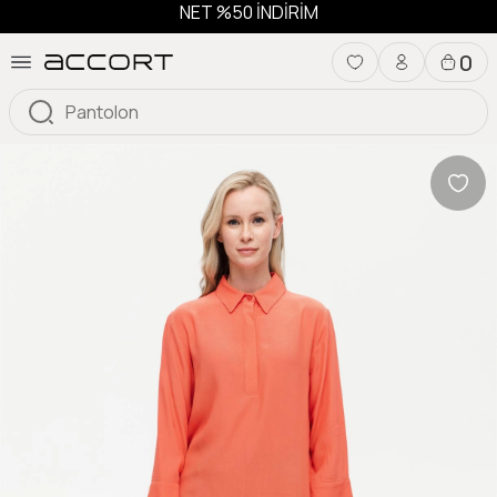
NET %50 İNDİRİM
0