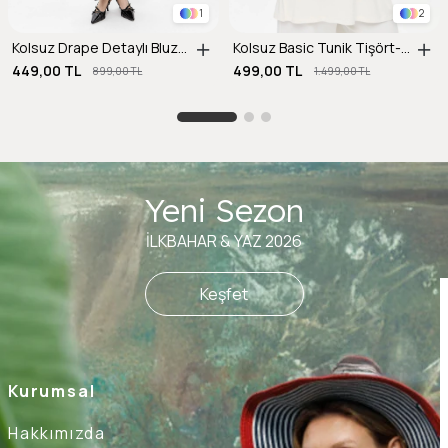
1
2
Kolsuz Drape Detaylı Bluz-SİYAH
Kolsuz Basic Tunik Tişört-KEMIK
449,00 TL
499,00 TL
899,00 TL
1.499,00 TL
Yeni Sezon
İLKBAHAR & YAZ 2026
Keşfet
Kurumsal
Hakkımızda