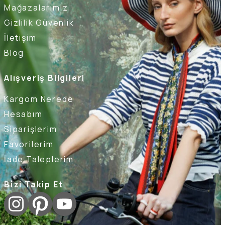
Mağazalarımız
Gizlilik Güvenlik
İletişim
Blog
Alışveriş Bilgileri
Kargom Nerede
Hesabım
Siparişlerim
Favorilerim
İade Taleplerim
Bizi Takip Et