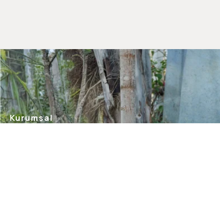
Kurumsal
Hakkımızda
Mağazalarımız
Gizlilik Güvenlik
İletişim
Blog