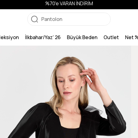
%70'e VARAN İNDİRİM
leksiyon
İlkbahar/Yaz’ 26
Büyük Beden
Outlet
Net 