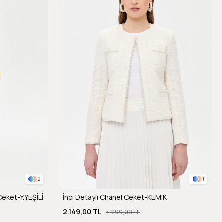
2
1
Ceket-Y.YEŞİLİ
İnci Detaylı Chanel Ceket-KEMIK
2.149,00 TL
4.299,00 TL