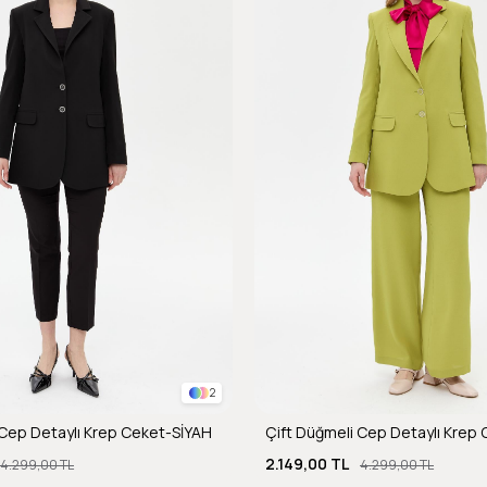
2
 Cep Detaylı Krep Ceket-SİYAH
Çift Düğmeli Cep Detaylı Krep 
2.149,00 TL
4.299,00 TL
4.299,00 TL