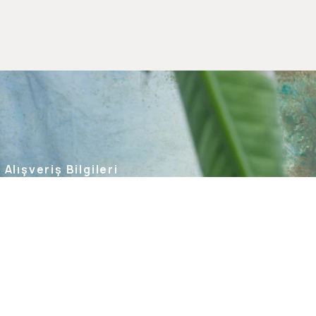
Alışveriş Bilgileri
Kargom Nerede
Hesabım
Siparişlerim
Favorilerim
İade Taleplerim