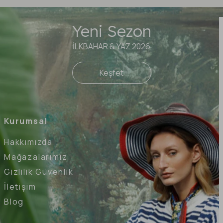
Yeni Sezon
İLKBAHAR & YAZ 2026
Keşfet
Kurumsal
Hakkımızda
Mağazalarımız
Gizlilik Güvenlik
İletişim
Blog