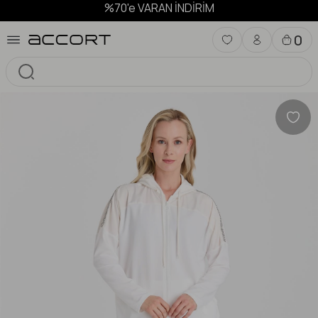
%70'e VARAN İNDİRİM
0