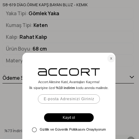
S8-619 DİAG.ÖRME KAPŞ.BAYAN BLUZ - KEMIK
Yaka Tipi
Gömlek Yaka
Kumaş Tipi
Keten
Kalıp
Rahat Kalıp
Ürün Boyu
68 cm
Materyal 1
% 100 VİSKOZ
Ödeme Seçenekleri
Benzer Ürünler
%73
İndirim
%73
İndirim