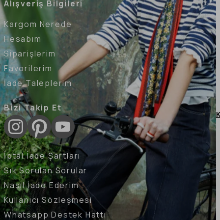
Alışveriş Bilgileri
Kargom Nerede
Hesabım
Siparişlerim
Favorilerim
İade Taleplerim
Bizi Takip Et
K
İptal İade Şartları
Sık Sorulan Sorular
Nasıl İade Ederim
Kullanıcı Sözleşmesi
Whatsapp Destek Hattı