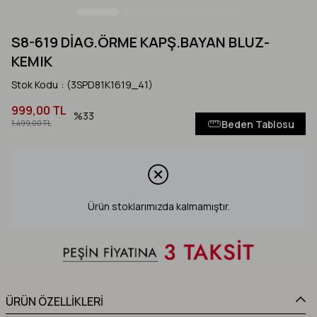
S8-619 DİAG.ÖRME KAPŞ.BAYAN BLUZ-
KEMIK
Stok Kodu
(3SPD81K1619_41)
999,00 TL
33
Beden Tablosu
1.499,00 TL
Ürün stoklarımızda kalmamıştır.
ÜRÜN ÖZELLİKLERİ