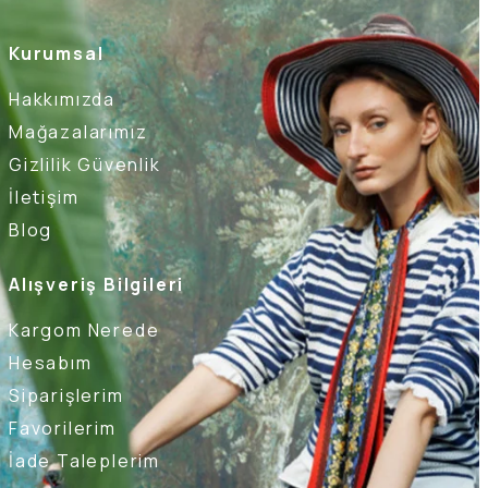
Kurumsal
Hakkımızda
Mağazalarımız
Gizlilik Güvenlik
İletişim
Blog
Alışveriş Bilgileri
Kargom Nerede
Hesabım
Siparişlerim
Favorilerim
İade Taleplerim