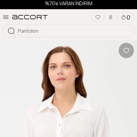
%70'e VARAN İNDİRİM
0