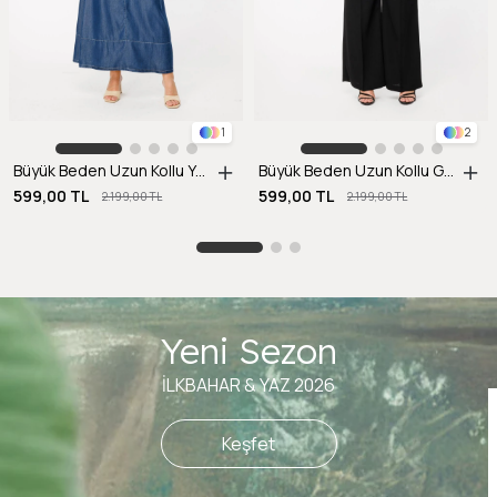
1
2
Büyük Beden Uzun Kollu Yanı Yırtmaçlı Gömlek-KEMIK
Büyük Beden Uzun Kollu Gömlek-SİYAH
599,00 TL
599,00 TL
2.199,00 TL
2.199,00 TL
Yeni Sezon
İLKBAHAR & YAZ 2026
Keşfet