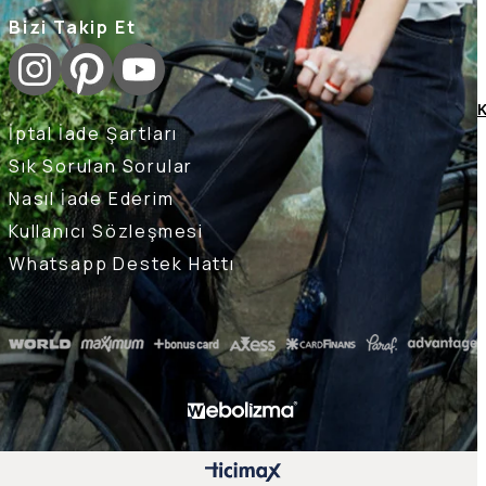
Bizi Takip Et
K
İptal İade Şartları
Sık Sorulan Sorular
Nasıl İade Ederim
Kullanıcı Sözleşmesi
Whatsapp Destek Hattı