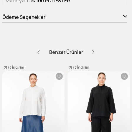
Materyal 1
% 100 POLİESTER
Ödeme Seçenekleri
Benzer Ürünler
%73
İndirim
%73
İndirim