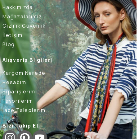
Hakkımızda
Mağazalarımız
Gizlilik Güvenlik
İletişim
Blog
Alışveriş Bilgileri
Kargom Nerede
Hesabım
Siparişlerim
Favorilerim
İade Taleplerim
Bizi Takip Et