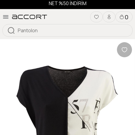
NET %50 İNDİRİM
0