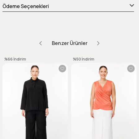
Ödeme Seçenekleri
Benzer Ürünler
%66
İndirim
%50
İndirim