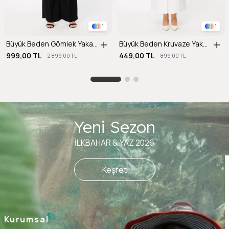
1
1
Büyük Beden Gömlek Yaka Ayarlanabilir İp Detaylı Bluz-SİYAH
Büyük Beden Kruvaze Yaka Bluz-ŞEFTALİ
999,00 TL
449,00 TL
2.899,00 TL
899,00 TL
Yeni Sezon
İLKBAHAR & YAZ 2026
Keşfet
Kurumsal