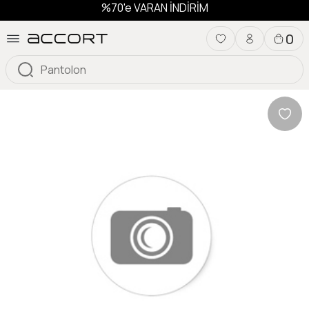
%70'e VARAN İNDİRİM
0