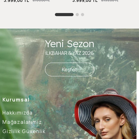
3.999,00 TL
3.999,00 TL
5.199,00 TL
5.199,00 TL
Yeni Sezon
İLKBAHAR & YAZ 2026
Keşfet
Kurumsal
Hakkımızda
Mağazalarımız
Gizlilik Güvenlik