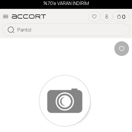
%70'e VARAN İNDİRİM
0