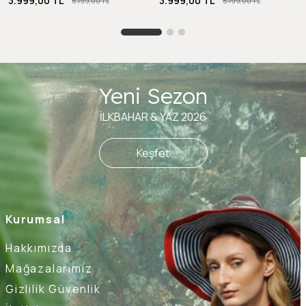
3.999,00 TL
3.999,00 TL
5.199,00 TL
5.199,00 TL
Yeni Sezon
İLKBAHAR & YAZ 2026
Keşfet
Kurumsal
Hakkımızda
Mağazalarımız
Gizlilik Güvenlik