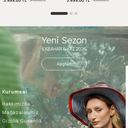
3.999,00 TL
3.999,00 TL
5.199,00 TL
5.199,00 TL
Yeni Sezon
İLKBAHAR & YAZ 2026
Keşfet
Kurumsal
Hakkımızda
Mağazalarımız
Gizlilik Güvenlik