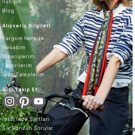
İletişim
Blog
Alışveriş Bilgileri
Kargom Nerede
Hesabım
Siparişlerim
Favorilerim
İade Taleplerim
Bizi Takip Et
İptal İade Şartları
Sık Sorulan Sorular
K