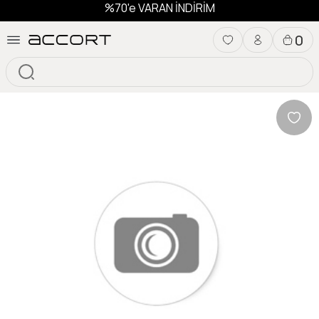
%70'e VARAN İNDİRİM
0