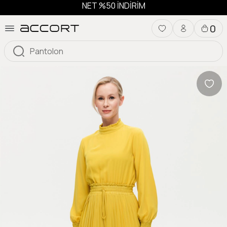
NET %50 İNDİRİM
0