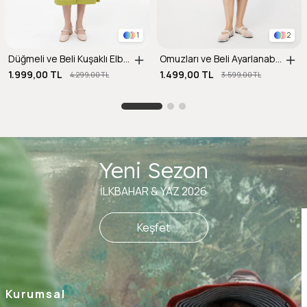
1
2
Düğmeli ve Beli Kuşaklı Elbise-Y.YEŞİLİ
Omuzları ve Beli Ayarlanabilir İp Detaylı Keten Elbise-MAVİ
1.999,00 TL
1.499,00 TL
4.299,00 TL
3.599,00 TL
Yeni Sezon
İLKBAHAR & YAZ 2026
Keşfet
Kurumsal