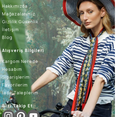
Hakkımızda
Mağazalarımız
Gizlilik Güvenlik
İletişim
Blog
Alışveriş Bilgileri
Kargom Nerede
Hesabım
Siparişlerim
Favorilerim
İade Taleplerim
Bizi Takip Et