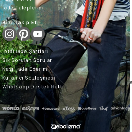
İade Taleplerim
Bizi Takip Et
İptal İade Şartları
Sık Sorulan Sorular
Nasıl İade Ederim
Kullanıcı Sözleşmesi
K
Whatsapp Destek Hattı