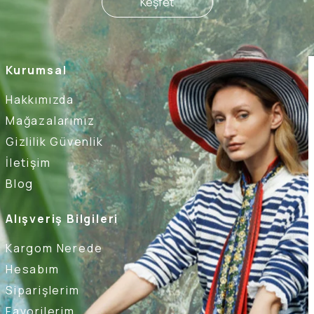
Keşfet
Kurumsal
Hakkımızda
Mağazalarımız
Gizlilik Güvenlik
İletişim
Blog
Alışveriş Bilgileri
Kargom Nerede
Hesabım
Siparişlerim
Favorilerim