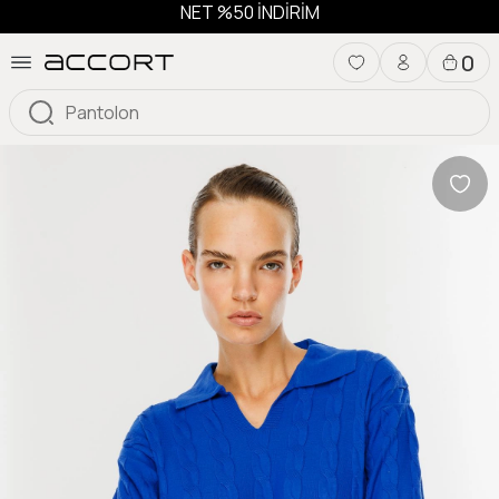
NET %50 İNDİRİM
0