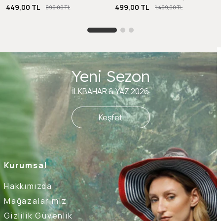
449,00 TL
499,00 TL
899,00 TL
1.499,00 TL
Yeni Sezon
İLKBAHAR & YAZ 2026
Keşfet
Kurumsal
Hakkımızda
Mağazalarımız
Gizlilik Güvenlik