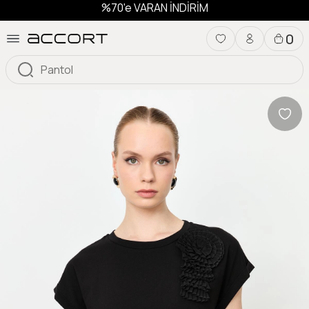
%70'e VARAN İNDİRİM
0