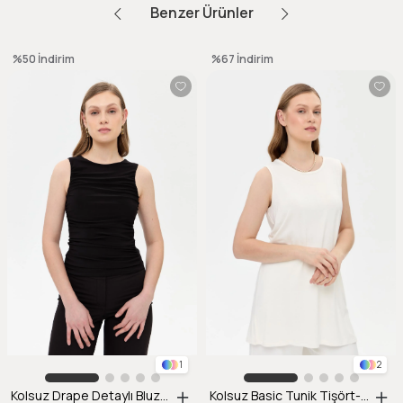
Benzer Ürünler
%50
İndirim
%67
İndirim
1
2
Kolsuz Drape Detaylı Bluz-SİYAH
Kolsuz Basic Tunik Tişört-KEMIK