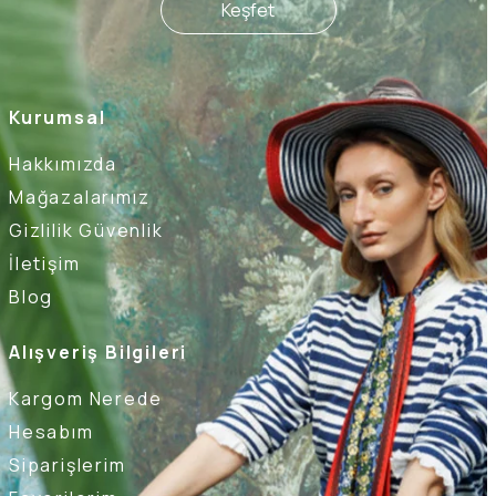
Keşfet
Kurumsal
Hakkımızda
Mağazalarımız
Gizlilik Güvenlik
İletişim
Blog
Alışveriş Bilgileri
Kargom Nerede
Hesabım
Siparişlerim