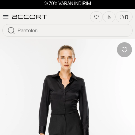
%70'e VARAN İNDİRİM
0