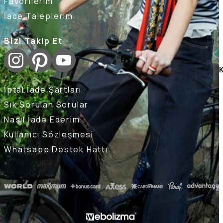
Favorilerim
İade Taleplerim
Bizi Takip Et
K
İptal İade Şartları
Sık Sorulan Sorular
Nasıl İade Ederim
Kullanıcı Sözleşmesi
Whatsapp Destek Hattı