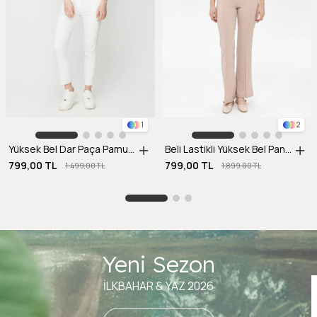
1
2
Yüksek Bel Dar Paça Pamuklu Pantolon-EKRU
Beli Lastikli Yüksek Bel Pantolon-BEJ
799,00 TL
799,00 TL
1.499,00 TL
1.899,00 TL
Yeni Sezon
İLKBAHAR & YAZ 2026