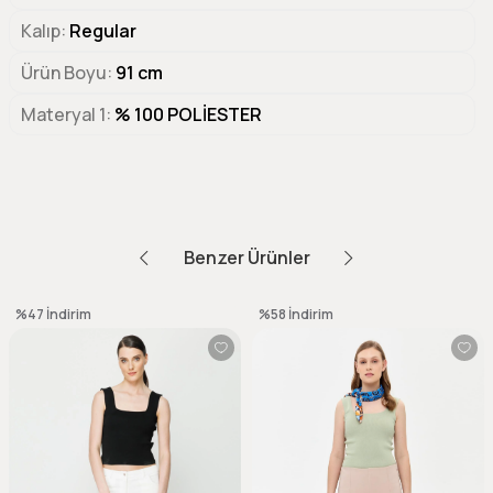
Kalıp
Regular
Ürün Boyu
91 cm
Materyal 1
% 100 POLİESTER
Benzer Ürünler
%47
İndirim
%58
İndirim