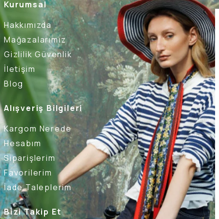
Kurumsal
Hakkımızda
Mağazalarımız
Gizlilik Güvenlik
İletişim
Blog
Alışveriş Bilgileri
Kargom Nerede
Hesabım
Siparişlerim
Favorilerim
İade Taleplerim
Bizi Takip Et