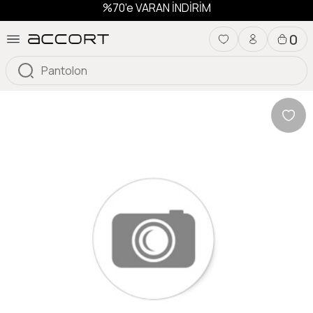
%70'e VARAN İNDİRİM
0