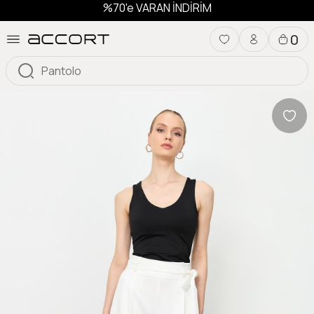
%70'e VARAN İNDİRİM
0