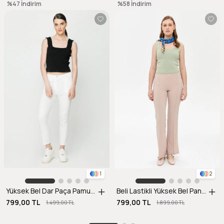
%47
İndirim
%58
İndirim
1
2
Yüksek Bel Dar Paça Pamuklu Pantolon-EKRU
Beli Lastikli Yüksek Bel Pantolon-BEJ
799,00 TL
799,00 TL
1.499,00 TL
1.899,00 TL