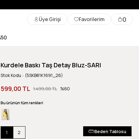
0
Üye Girişi
Favorilerim
%50
Kurdele Baskı Taş Detay Bluz-SARI
Stok Kodu
(5SKB81K1691_26)
599,00 TL
1.499,00 TL
60
Bu ürünün tüm renkleri
Beden Tablosu
1
2