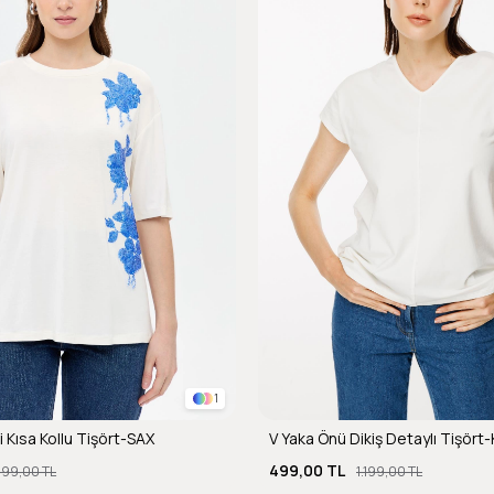
1
i Kısa Kollu Tişört-SAX
V Yaka Önü Dikiş Detaylı Tişört
499,00 TL
.199,00 TL
1.199,00 TL