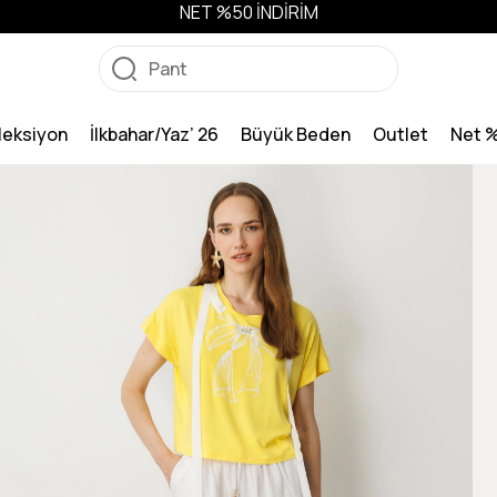
NET %50 İNDİRİM
leksiyon
İlkbahar/Yaz’ 26
Büyük Beden
Outlet
Net 