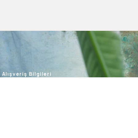
Alışveriş Bilgileri
Kargom Nerede
Hesabım
Siparişlerim
Favorilerim
İade Taleplerim