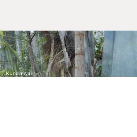
Kurumsal
Hakkımızda
Mağazalarımız
Gizlilik Güvenlik
İletişim
Blog