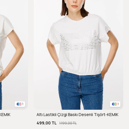
1
1
-KEMIK
Altı Lastikli Çizgi Baskı Desenli Tişört-KEMIK
499,00 TL
1.199,00 TL