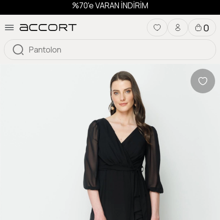
%70'e VARAN İNDİRİM
0