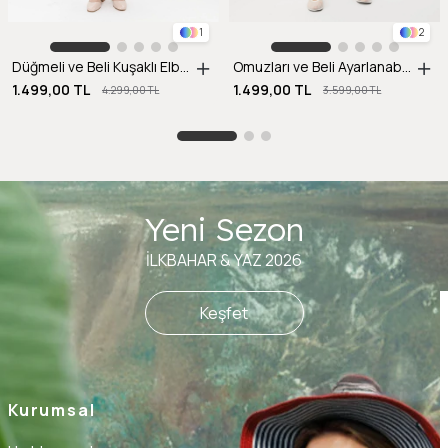
1
2
Düğmeli ve Beli Kuşaklı Elbise-Y.YEŞİLİ
Omuzları ve Beli Ayarlanabilir İp Detaylı Keten Elbise-MAVİ
1.499,00 TL
1.499,00 TL
4.299,00 TL
3.599,00 TL
Yeni Sezon
İLKBAHAR & YAZ 2026
Keşfet
Kurumsal