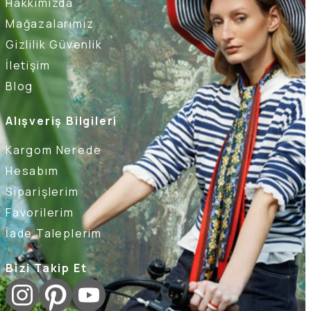
Hakkımızda
Mağazalarımız
Gizlilik Güvenlik
İletişim
Blog
Alışveriş Bilgileri
Kargom Nerede
Hesabım
Siparişlerim
Favorilerim
İade Taleplerim
Bizi Takip Et