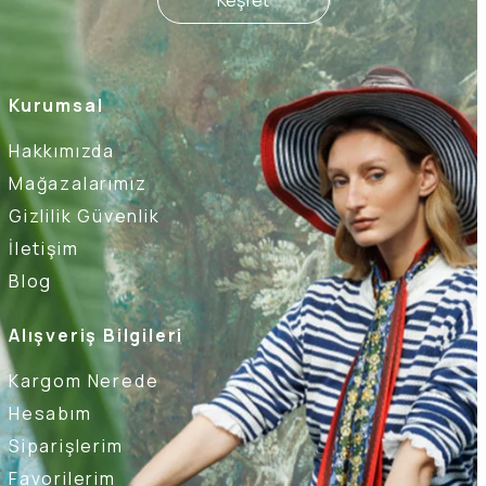
Kurumsal
Hakkımızda
Mağazalarımız
Gizlilik Güvenlik
İletişim
Blog
Alışveriş Bilgileri
Kargom Nerede
Hesabım
Siparişlerim
Favorilerim