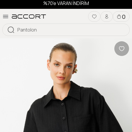
%70'e VARAN İNDİRİM
0