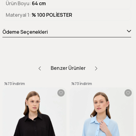
Ürün Boyu
64 cm
Materyal 1
% 100 POLİESTER
Ödeme Seçenekleri
Benzer Ürünler
%73
İndirim
%73
İndirim