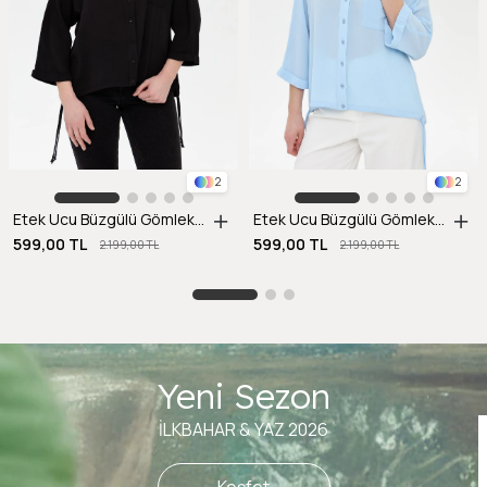
2
2
Etek Ucu Büzgülü Gömlek-SİYAH
Etek Ucu Büzgülü Gömlek-A.MAVI
599,00 TL
599,00 TL
2.199,00 TL
2.199,00 TL
Yeni Sezon
İLKBAHAR & YAZ 2026
Keşfet