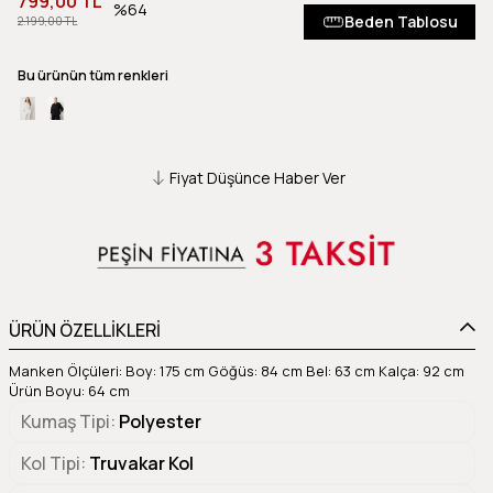
799,00 TL
64
Beden Tablosu
2.199,00 TL
Bu ürünün tüm renkleri
Fiyat Düşünce Haber Ver
ÜRÜN ÖZELLİKLERİ
Manken Ölçüleri: Boy: 175 cm Göğüs: 84 cm Bel: 63 cm Kalça: 92 cm
Ürün Boyu: 64 cm
Kumaş Tipi
Polyester
Kol Tipi
Truvakar Kol